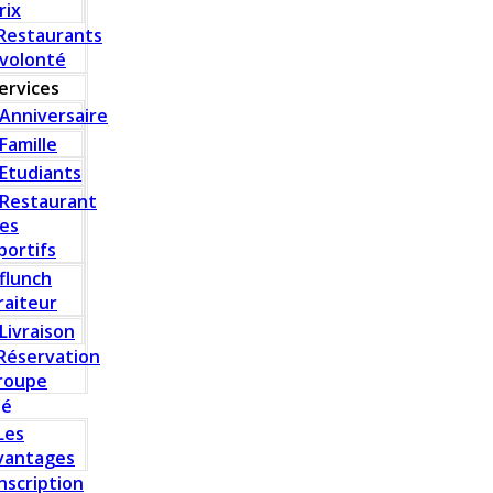
rix
Restaurants
 volonté
ervices
Anniversaire
Famille
Etudiants
Restaurant
es
portifs
flunch
raiteur
Livraison
Réservation
roupe
té
Les
vantages
Inscription