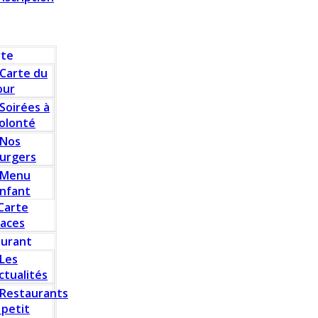
rte
Carte du
our
Soirées à
olonté
Nos
urgers
Menu
nfant
Carte
laces
aurant
Les
ctualités
Restaurants
 petit