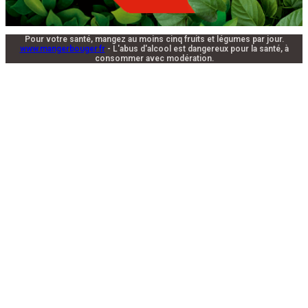
Pour votre santé, mangez au moins cinq fruits et légumes par jour.
www.mangerbouger.fr
- L'abus d'alcool est dangereux pour la santé, à
consommer avec modération.