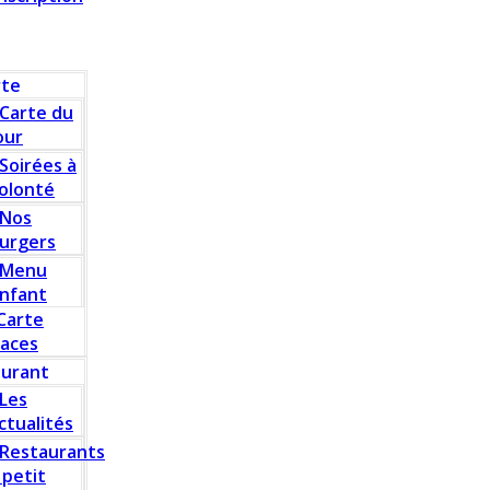
rte
Carte du
our
Soirées à
olonté
Nos
urgers
Menu
nfant
Carte
laces
aurant
Les
ctualités
Restaurants
 petit