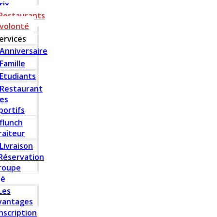
rix
Restaurants
 volonté
ervices
Anniversaire
Famille
Etudiants
Restaurant
es
portifs
flunch
raiteur
Livraison
Réservation
roupe
té
Les
vantages
Inscription