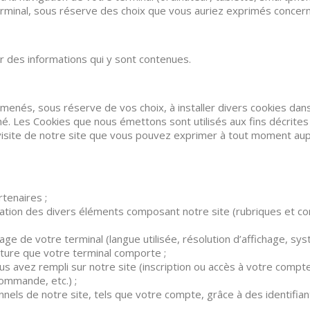
 terminal, sous réserve des choix que vous auriez exprimés conce
er des informations qui y sont contenues.
enés, sous réserve de vos choix, à installer divers cookies dan
né. Les Cookies que nous émettons sont utilisés aux fins décrites
re visite de notre site que vous pouvez exprimer à tout moment a
tenaires ;
isation des divers éléments composant notre site (rubriques et co
ge de votre terminal (langue utilisée, résolution d’affichage, systè
lecture que votre terminal comporte ;
s avez rempli sur notre site (inscription ou accès à votre compt
commande, etc.) ;
nels de notre site, tels que votre compte, grâce à des identif