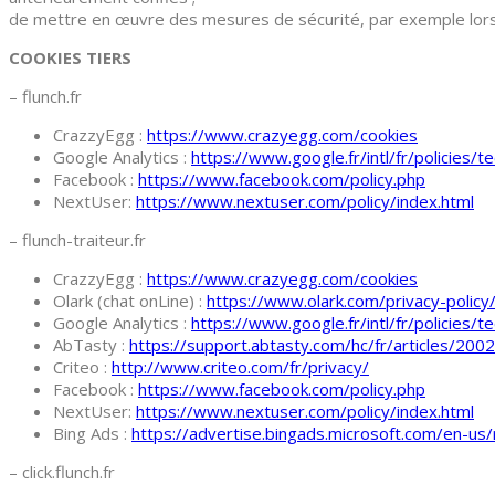
de mettre en œuvre des mesures de sécurité, par exemple lorsq
COOKIES TIERS
– flunch.fr
CrazzyEgg :
https://www.crazyegg.com/cookies
Google Analytics :
https://www.google.fr/intl/fr/policies/
Facebook :
https://www.facebook.com/policy.php
NextUser:
https://www.nextuser.com/policy/index.html
– flunch-traiteur.fr
CrazzyEgg :
https://www.crazyegg.com/cookies
Olark (chat onLine) :
https://www.olark.com/privacy-policy
Google Analytics :
https://www.google.fr/intl/fr/policies/
AbTasty :
https://support.abtasty.com/hc/fr/articles/
Criteo :
http://www.criteo.com/fr/privacy/
Facebook :
https://www.facebook.com/policy.php
NextUser:
https://www.nextuser.com/policy/index.html
Bing Ads :
https://advertise.bingads.microsoft.com/en-us/
– click.flunch.fr