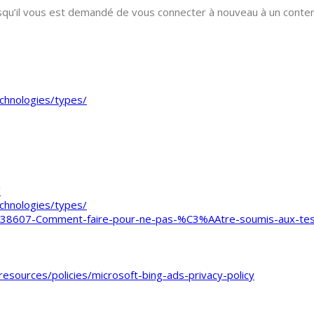
u’il vous est demandé de vous connecter à nouveau à un contenu
technologies/types/
/
technologies/types/
200238607-Comment-faire-pour-ne-pas-%C3%AAtre-soumis-aux-tes
resources/policies/microsoft-bing-ads-privacy-policy