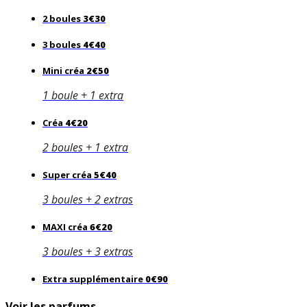
2 boules
3€30
3 boules
4€40
Mini créa
2€50
1 boule + 1 extra
Créa
4€20
2 boules + 1 extra
Super créa
5€40
3 boules + 2 extras
MAXI créa
6€20
3 boules + 3 extras
Extra supplémentaire
0€90
Voir les parfums