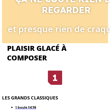
REGARDER
et presque rien de craqu
PLAISIR GLACÉ À
COMPOSER
LES GRANDS CLASSIQUES
1 boule
1€70