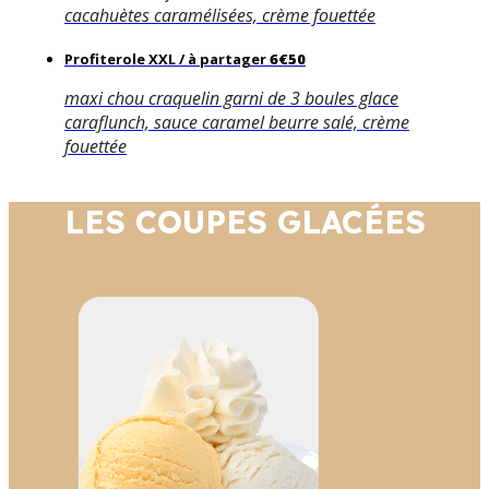
cacahuètes caramélisées, crème fouettée
Profiterole XXL / à partager
6€50
maxi chou craquelin garni de 3 boules glace
caraflunch, sauce caramel beurre salé, crème
fouettée
LES COUPES GLACÉES