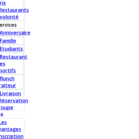
rix
Restaurants
 volonté
ervices
Anniversaire
Famille
Etudiants
Restaurant
es
portifs
flunch
raiteur
Livraison
Réservation
roupe
té
Les
vantages
Inscription