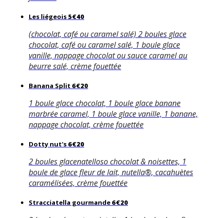
Les liégeois
5€40
(chocolat, café ou caramel salé) 2 boules glace
chocolat, café ou caramel salé, 1 boule glace
vanille, nappage chocolat ou sauce caramel au
beurre salé, crème fouettée
Banana Split
6€20
1 boule glace chocolat, 1 boule glace banane
marbrée caramel, 1 boule glace vanille, 1 banane,
nappage chocolat, crème fouettée
Dotty nut's
6€20
2 boules glacenatelloso chocolat & noisettes, 1
boule de glace fleur de lait, nutella®, cacahuètes
caramélisées, crème fouettée
Stracciatella gourmande
6€20