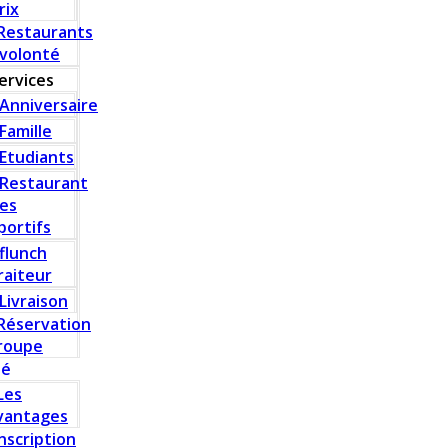
rix
Restaurants
 volonté
ervices
Anniversaire
Famille
Etudiants
Restaurant
es
portifs
flunch
raiteur
Livraison
Réservation
roupe
té
Les
vantages
Inscription