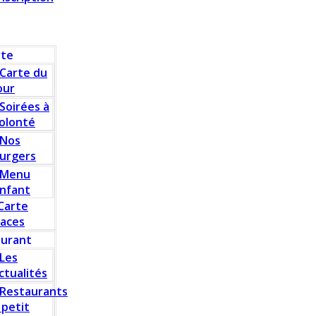
rte
Carte du
our
Soirées à
olonté
Nos
urgers
Menu
nfant
Carte
laces
aurant
Les
ctualités
Restaurants
 petit