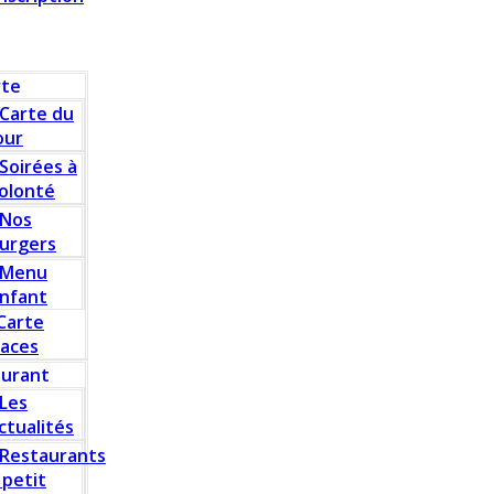
rte
Carte du
our
Soirées à
olonté
Nos
urgers
Menu
nfant
Carte
laces
aurant
Les
ctualités
Restaurants
 petit