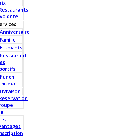
rix
Restaurants
 volonté
ervices
Anniversaire
Famille
Etudiants
Restaurant
es
portifs
flunch
raiteur
Livraison
Réservation
roupe
té
Les
vantages
Inscription