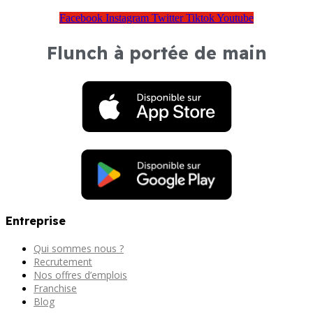
Facebook
Instagram
Twitter
Tiktok
Youtube
Flunch à portée de main
Entreprise
Qui sommes nous ?
Recrutement
Nos offres d’emplois
Franchise
Blog