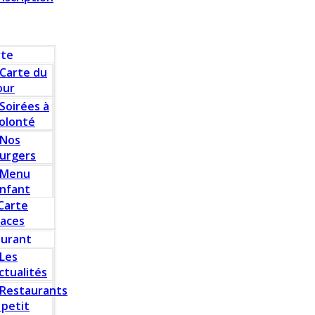
rte
Carte du
our
Soirées à
olonté
Nos
urgers
Menu
nfant
Carte
laces
aurant
Les
ctualités
Restaurants
 petit