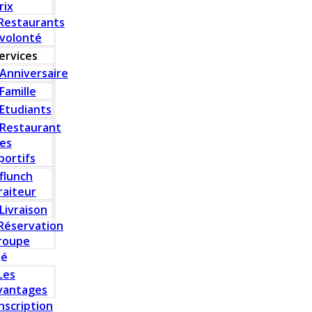
rix
Restaurants
 volonté
ervices
Anniversaire
Famille
Etudiants
Restaurant
es
portifs
flunch
raiteur
Livraison
Réservation
roupe
té
Les
vantages
Inscription