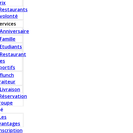
rix
Restaurants
 volonté
ervices
Anniversaire
Famille
Etudiants
Restaurant
es
portifs
flunch
raiteur
Livraison
Réservation
roupe
té
Les
vantages
Inscription