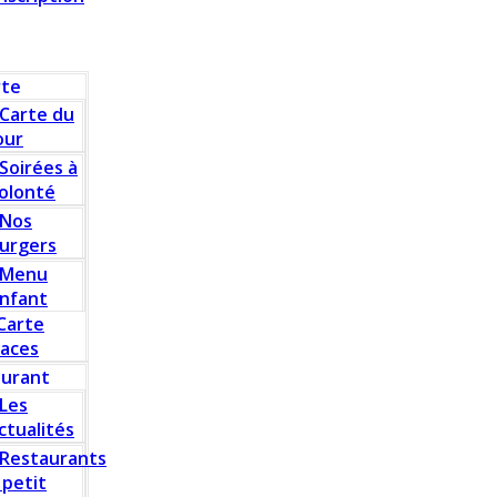
rte
Carte du
our
Soirées à
olonté
Nos
urgers
Menu
nfant
Carte
laces
aurant
Les
ctualités
Restaurants
 petit