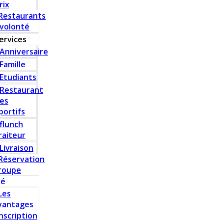
rix
Restaurants
 volonté
ervices
Anniversaire
Famille
Etudiants
Restaurant
es
portifs
flunch
raiteur
Livraison
Réservation
roupe
té
Les
vantages
Inscription