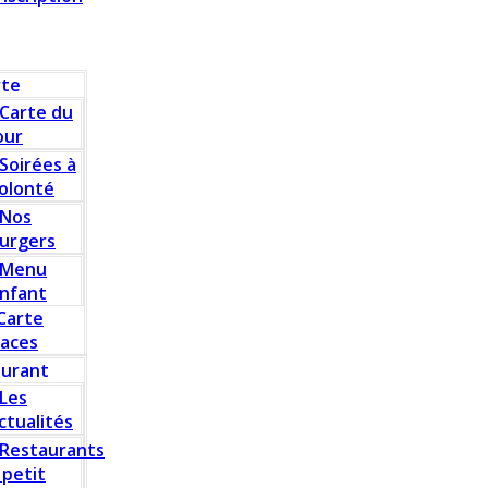
rte
Carte du
our
Soirées à
olonté
Nos
urgers
Menu
nfant
Carte
laces
aurant
Les
ctualités
Restaurants
 petit