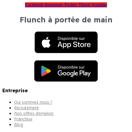
Facebook
Instagram
Twitter
Tiktok
Youtube
Flunch à portée de main
Entreprise
Qui sommes nous ?
Recrutement
Nos offres d’emplois
Franchise
Blog