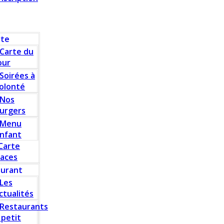
rte
Carte du
our
Soirées à
olonté
Nos
urgers
Menu
nfant
Carte
laces
aurant
Les
ctualités
Restaurants
 petit