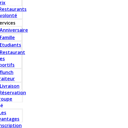
rix
Restaurants
 volonté
ervices
Anniversaire
Famille
Etudiants
Restaurant
es
portifs
flunch
raiteur
Livraison
Réservation
roupe
té
Les
vantages
Inscription