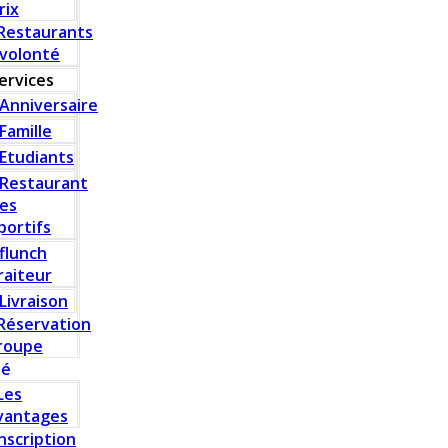
rix
Restaurants
 volonté
ervices
Anniversaire
Famille
Etudiants
Restaurant
es
portifs
flunch
raiteur
Livraison
Réservation
roupe
té
Les
vantages
Inscription