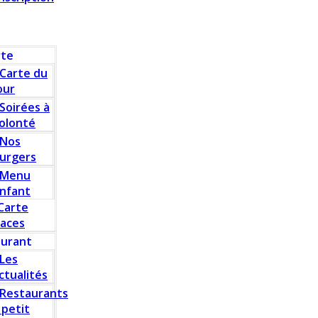
rte
Carte du
our
Soirées à
olonté
Nos
urgers
Menu
nfant
Carte
laces
aurant
Les
ctualités
Restaurants
 petit