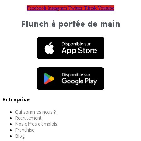
Facebook
Instagram
Twitter
Tiktok
Youtube
Flunch à portée de main
Entreprise
Qui sommes nous ?
Recrutement
Nos offres d’emplois
Franchise
Blog