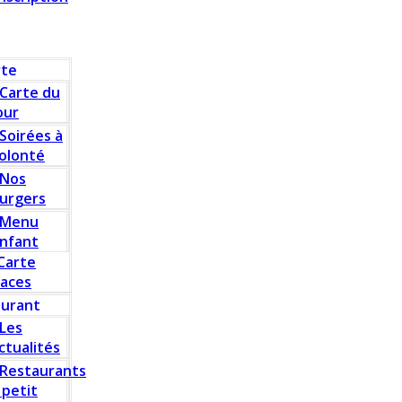
rte
Carte du
our
Soirées à
olonté
Nos
urgers
Menu
nfant
Carte
laces
aurant
Les
ctualités
Restaurants
 petit