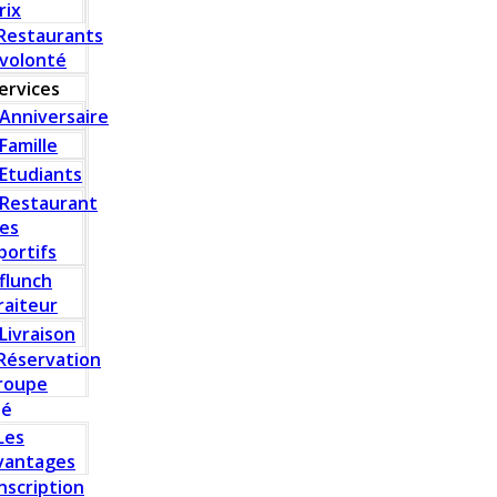
rix
Restaurants
 volonté
ervices
Anniversaire
Famille
Etudiants
Restaurant
es
portifs
flunch
raiteur
Livraison
Réservation
roupe
té
Les
vantages
Inscription