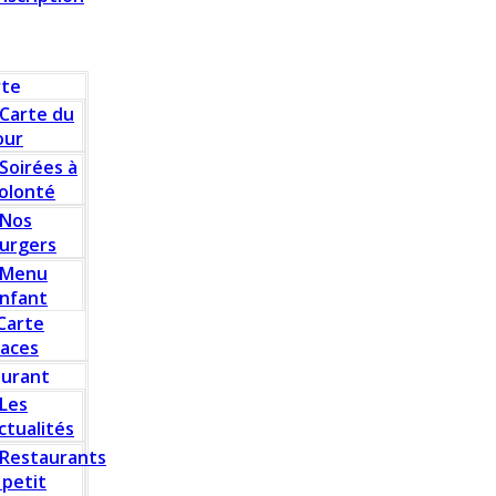
rte
Carte du
our
Soirées à
olonté
Nos
urgers
Menu
nfant
Carte
laces
aurant
Les
ctualités
Restaurants
 petit