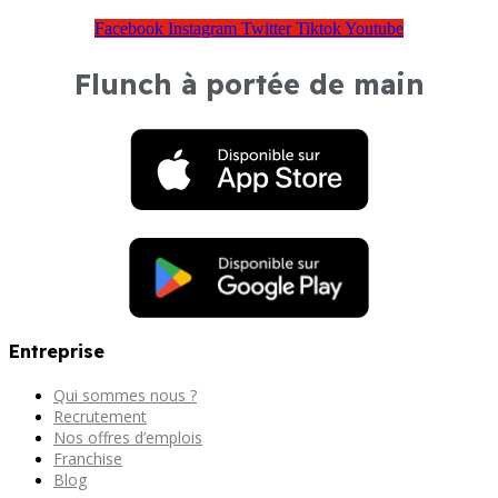
Facebook
Instagram
Twitter
Tiktok
Youtube
Flunch à portée de main
Entreprise
Qui sommes nous ?
Recrutement
Nos offres d’emplois
Franchise
Blog