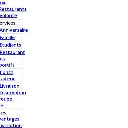
rix
Restaurants
 volonté
ervices
Anniversaire
Famille
Etudiants
Restaurant
es
portifs
flunch
raiteur
Livraison
Réservation
roupe
té
Les
vantages
Inscription