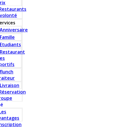
rix
Restaurants
 volonté
ervices
Anniversaire
Famille
Etudiants
Restaurant
es
portifs
flunch
raiteur
Livraison
Réservation
roupe
té
Les
vantages
Inscription