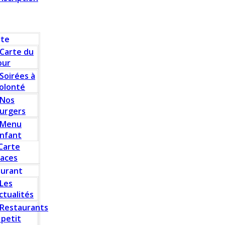
rte
Carte du
our
Soirées à
olonté
Nos
urgers
Menu
nfant
Carte
laces
aurant
Les
ctualités
Restaurants
 petit