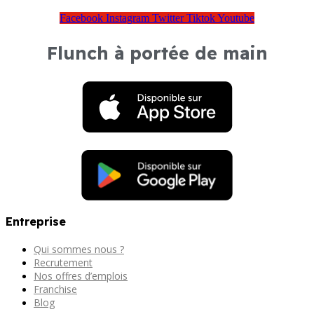
Facebook
Instagram
Twitter
Tiktok
Youtube
Flunch à portée de main
Entreprise
Qui sommes nous ?
Recrutement
Nos offres d’emplois
Franchise
Blog