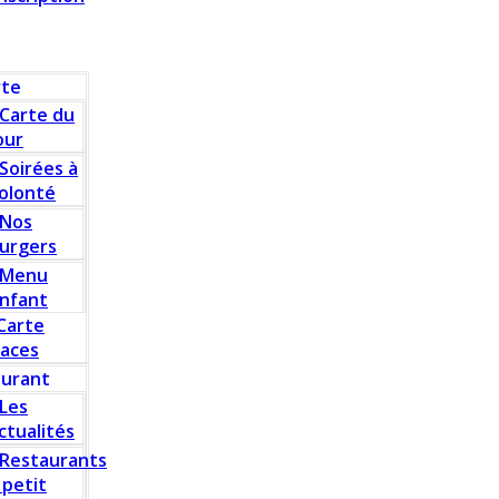
rte
Carte du
our
Soirées à
olonté
Nos
urgers
Menu
nfant
Carte
laces
aurant
Les
ctualités
Restaurants
 petit