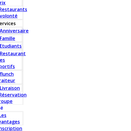
rix
Restaurants
 volonté
ervices
Anniversaire
Famille
Etudiants
Restaurant
es
portifs
flunch
raiteur
Livraison
Réservation
roupe
té
Les
vantages
Inscription