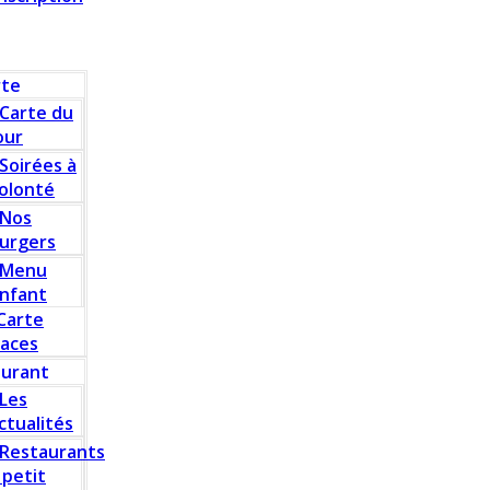
rte
Carte du
our
Soirées à
olonté
Nos
urgers
Menu
nfant
Carte
laces
aurant
Les
ctualités
Restaurants
 petit