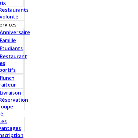
rix
Restaurants
 volonté
ervices
Anniversaire
Famille
Etudiants
Restaurant
es
portifs
flunch
raiteur
Livraison
Réservation
roupe
té
Les
vantages
Inscription