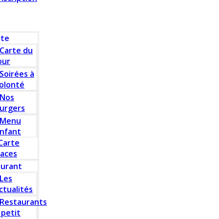
rte
Carte du
our
Soirées à
olonté
Nos
urgers
Menu
nfant
Carte
laces
aurant
Les
ctualités
Restaurants
 petit