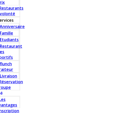
rix
Restaurants
 volonté
ervices
Anniversaire
Famille
Etudiants
Restaurant
es
portifs
flunch
raiteur
Livraison
Réservation
roupe
té
Les
vantages
Inscription