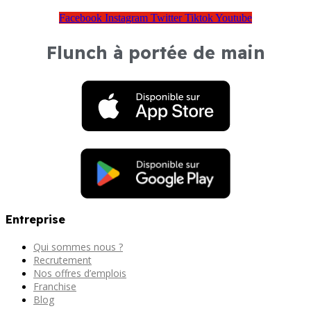
Facebook
Instagram
Twitter
Tiktok
Youtube
Flunch à portée de main
Entreprise
Qui sommes nous ?
Recrutement
Nos offres d’emplois
Franchise
Blog