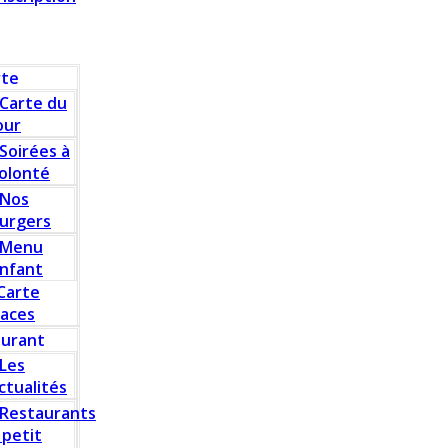
rte
Carte du
our
Soirées à
olonté
Nos
urgers
Menu
nfant
Carte
laces
aurant
Les
ctualités
Restaurants
 petit