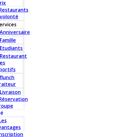
rix
Restaurants
 volonté
ervices
Anniversaire
Famille
Etudiants
Restaurant
es
portifs
flunch
raiteur
Livraison
Réservation
roupe
té
Les
vantages
Inscription