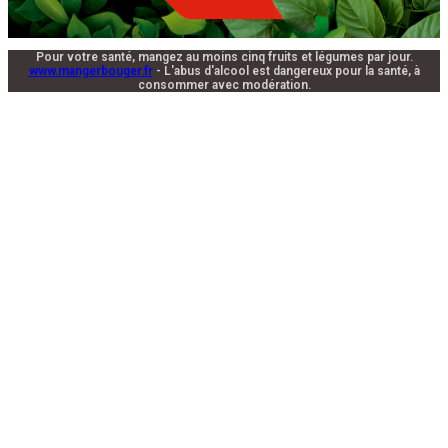
Pour votre santé, mangez au moins cinq fruits et légumes par jour.
www.mangerbouger.fr
- L'abus d'alcool est dangereux pour la santé, à
consommer avec modération.