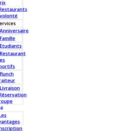
rix
Restaurants
 volonté
ervices
Anniversaire
Famille
Etudiants
Restaurant
es
portifs
flunch
raiteur
Livraison
Réservation
roupe
té
Les
vantages
Inscription