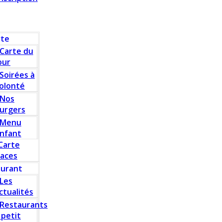
rte
Carte du
our
Soirées à
olonté
Nos
urgers
Menu
nfant
Carte
laces
aurant
Les
ctualités
Restaurants
 petit