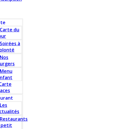
rte
Carte du
our
Soirées à
olonté
Nos
urgers
Menu
nfant
Carte
laces
aurant
Les
ctualités
Restaurants
 petit