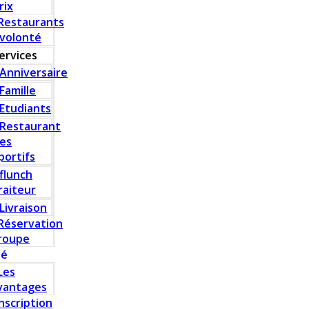
rix
Restaurants
 volonté
ervices
Anniversaire
Famille
Etudiants
Restaurant
es
portifs
flunch
raiteur
Livraison
Réservation
roupe
té
Les
vantages
Inscription