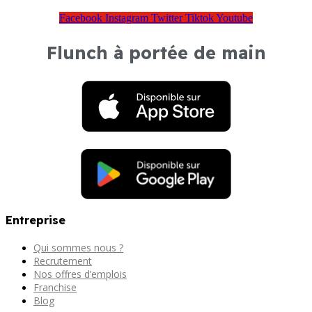
Facebook
Instagram
Twitter
Tiktok
Youtube
Flunch à portée de main
Entreprise
Qui sommes nous ?
Recrutement
Nos offres d’emplois
Franchise
Blog