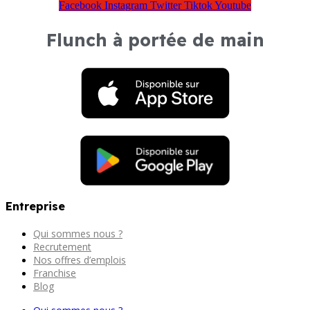
Facebook
Instagram
Twitter
Tiktok
Youtube
Flunch à portée de main
Entreprise
Qui sommes nous ?
Recrutement
Nos offres d’emplois
Franchise
Blog