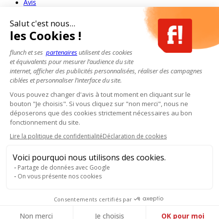
Avis
Salut c'est nous...
les Cookies !
flunch et ses
partenaires
utilisent des cookies
et équivalents pour mesurer l’audience du site
internet, afficher des publicités personnalisées, réaliser des campagnes
ciblées et personnaliser l’interface du site.
Vous pouvez changer d'avis à tout moment en cliquant sur le
bouton "Je choisis". Si vous cliquez sur "non merci", nous ne
déposerons que des cookies strictement nécessaires au bon
fonctionnement du site.
Lire la politique de confidentialité
Déclaration de cookies
Voici pourquoi nous utilisons des cookies.
Partage de données avec Google
On vous présente nos cookies
Consentements certifiés par
Pour votre santé, mangez au moins cinq fruits et légumes par jour.
www.mangerbouger.fr
- L'abus d'alcool est dangereux pour la santé, à
Non merci
Je choisis
OK pour moi
consommer avec modération.