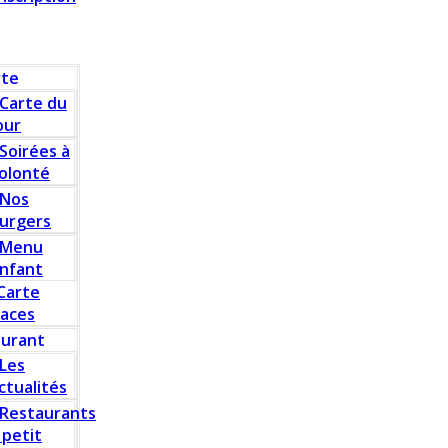
rte
Carte du
our
Soirées à
olonté
Nos
urgers
Menu
nfant
Carte
laces
aurant
Les
ctualités
Restaurants
 petit