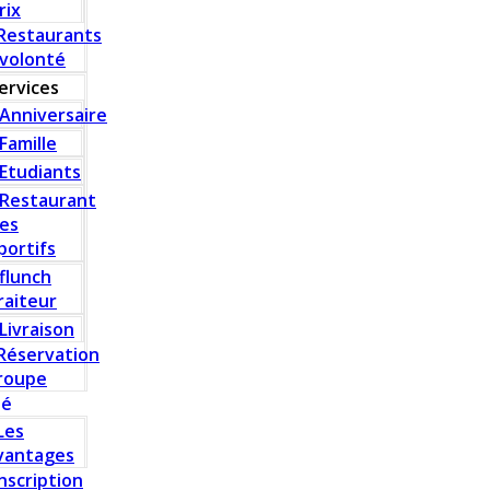
rix
Restaurants
 volonté
ervices
Anniversaire
Famille
Etudiants
Restaurant
es
portifs
flunch
raiteur
Livraison
Réservation
roupe
té
Les
vantages
Inscription