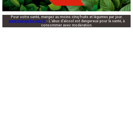
Pour votre santé, mangez au moins cinq fruits et légumes par jour.
www.mangerbouger.fr
- L'abus d'alcool est dangereux pour la santé, à
consommer avec modération.