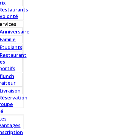
rix
Restaurants
 volonté
ervices
Anniversaire
Famille
Etudiants
Restaurant
es
portifs
flunch
raiteur
Livraison
Réservation
roupe
té
Les
vantages
Inscription