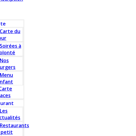
rte
Carte du
our
Soirées à
olonté
Nos
urgers
Menu
nfant
Carte
laces
aurant
Les
ctualités
Restaurants
 petit