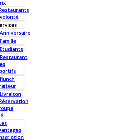
rix
Restaurants
 volonté
ervices
Anniversaire
Famille
Etudiants
Restaurant
es
portifs
flunch
raiteur
Livraison
Réservation
roupe
té
Les
vantages
Inscription