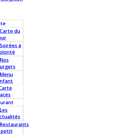
rte
Carte du
our
Soirées à
olonté
Nos
urgers
Menu
nfant
Carte
laces
aurant
Les
ctualités
Restaurants
 petit