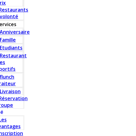
rix
Restaurants
 volonté
ervices
Anniversaire
Famille
Etudiants
Restaurant
es
portifs
flunch
raiteur
Livraison
Réservation
roupe
té
Les
vantages
Inscription