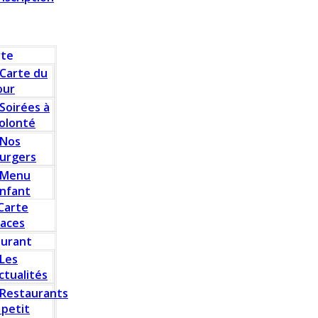
rte
Carte du
our
Soirées à
olonté
Nos
urgers
Menu
nfant
Carte
laces
aurant
Les
ctualités
Restaurants
 petit