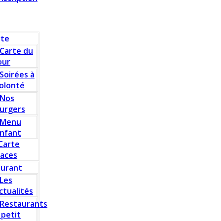
rte
Carte du
our
Soirées à
olonté
Nos
urgers
Menu
nfant
Carte
laces
aurant
Les
ctualités
Restaurants
 petit