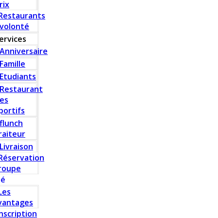
rix
Restaurants
 volonté
ervices
Anniversaire
Famille
Etudiants
Restaurant
es
portifs
flunch
raiteur
Livraison
Réservation
roupe
té
Les
vantages
Inscription