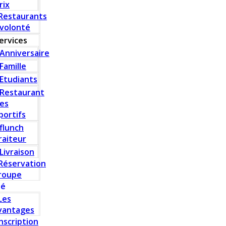
rix
Restaurants
 volonté
ervices
Anniversaire
Famille
Etudiants
Restaurant
es
portifs
flunch
raiteur
Livraison
Réservation
roupe
té
Les
vantages
Inscription