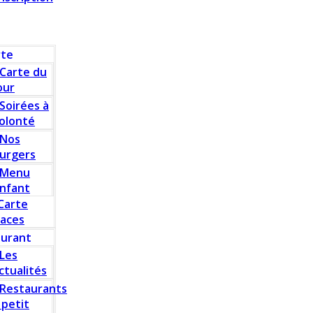
rte
Carte du
our
Soirées à
olonté
Nos
urgers
Menu
nfant
Carte
laces
aurant
Les
ctualités
Restaurants
 petit