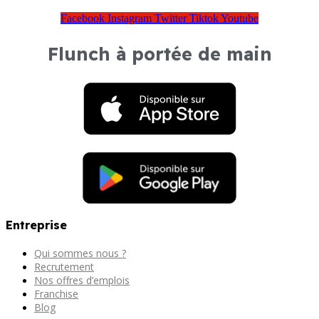
Facebook
Instagram
Twitter
Tiktok
Youtube
Flunch à portée de main
Entreprise
Qui sommes nous ?
Recrutement
Nos offres d’emplois
Franchise
Blog