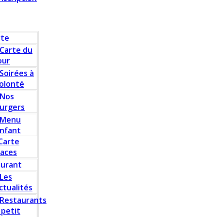
rte
Carte du
our
Soirées à
olonté
Nos
urgers
Menu
nfant
Carte
laces
aurant
Les
ctualités
Restaurants
 petit