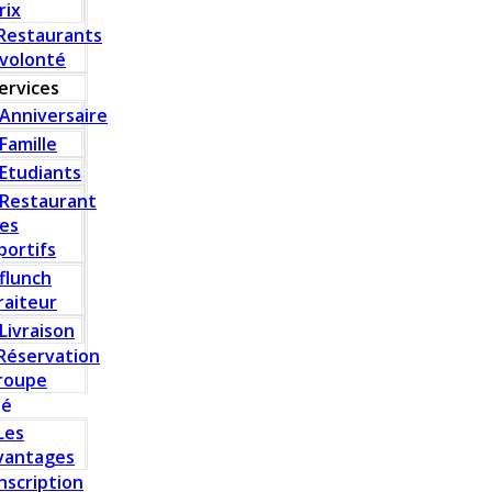
rix
Restaurants
 volonté
ervices
Anniversaire
Famille
Etudiants
Restaurant
es
portifs
flunch
raiteur
Livraison
Réservation
roupe
té
Les
vantages
Inscription