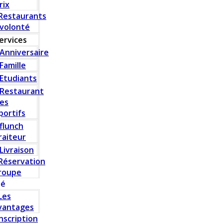
rix
Restaurants
 volonté
ervices
Anniversaire
Famille
Etudiants
Restaurant
es
portifs
flunch
raiteur
Livraison
Réservation
roupe
té
Les
vantages
Inscription