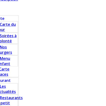
rte
Carte du
our
Soirées à
olonté
Nos
urgers
Menu
nfant
Carte
laces
aurant
Les
ctualités
Restaurants
 petit