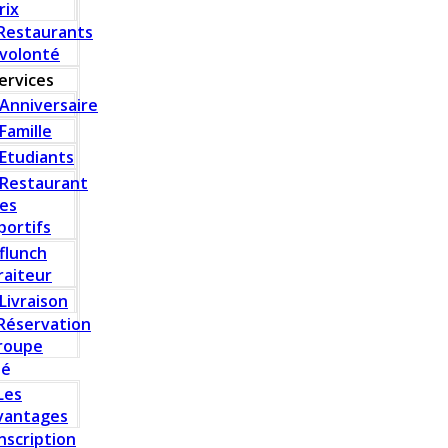
rix
Restaurants
 volonté
ervices
Anniversaire
Famille
Etudiants
Restaurant
es
portifs
flunch
raiteur
Livraison
Réservation
roupe
té
Les
vantages
Inscription