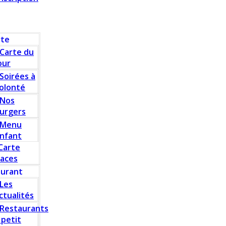
rte
Carte du
our
Soirées à
olonté
Nos
urgers
Menu
nfant
Carte
laces
aurant
Les
ctualités
Restaurants
 petit