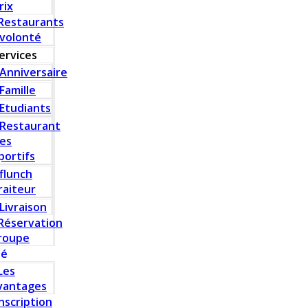
rix
Restaurants
 volonté
ervices
Anniversaire
Famille
Etudiants
Restaurant
es
portifs
flunch
raiteur
Livraison
Réservation
roupe
té
Les
vantages
Inscription