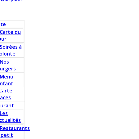
rte
Carte du
our
Soirées à
olonté
Nos
urgers
Menu
nfant
Carte
laces
aurant
Les
ctualités
Restaurants
 petit