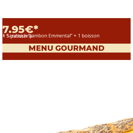
7.95€*
1 Sandwich “Jambon Emmental” + 1 boisson
+ 1 patisserie
MENU GOURMAND