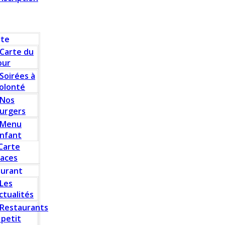
rte
Carte du
our
Soirées à
olonté
Nos
urgers
Menu
nfant
Carte
laces
aurant
Les
ctualités
Restaurants
 petit