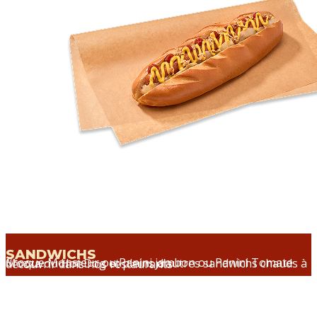
SANDWICHS
Croque Monsieur ou Panini jambon ou Panini Tomate Mozza ou Hot Dog et pleins d’autres sandwichs chauds à découvrir dans nos restaurants