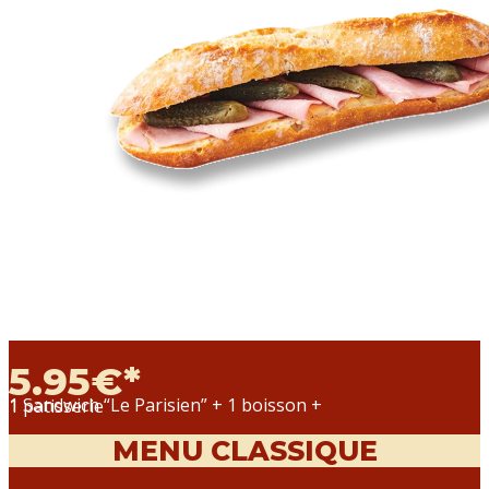
5.95€*
1 Sandwich “Le Parisien” + 1 boisson +
1 patisserie
MENU CLASSIQUE