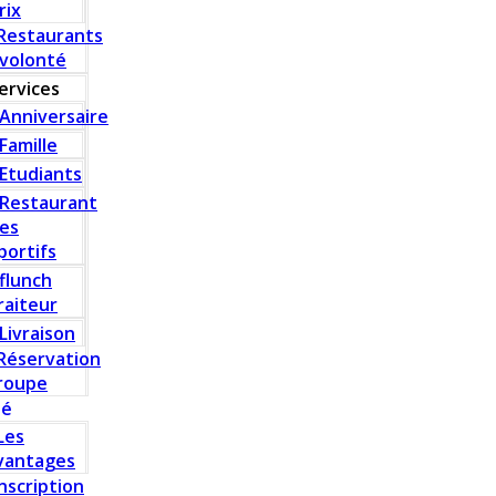
rix
Restaurants
 volonté
ervices
Anniversaire
Famille
Etudiants
Restaurant
es
portifs
flunch
raiteur
Livraison
Réservation
roupe
té
Les
vantages
Inscription