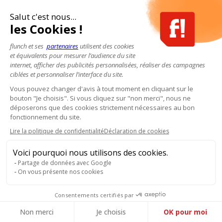
Salut c'est nous...
les Cookies !
flunch et ses
partenaires
utilisent des cookies
et équivalents pour mesurer l’audience du site
internet, afficher des publicités personnalisées, réaliser des campagnes
ciblées et personnaliser l’interface du site.
Vous pouvez changer d'avis à tout moment en cliquant sur le
bouton "Je choisis". Si vous cliquez sur "non merci", nous ne
déposerons que des cookies strictement nécessaires au bon
fonctionnement du site.
Lire la politique de confidentialité
Déclaration de cookies
Voici pourquoi nous utilisons des cookies.
Partage de données avec Google
On vous présente nos cookies
Consentements certifiés par
Pour votre santé, mangez au moins cinq fruits et légumes par jour.
www.mangerbouger.fr
- L'abus d'alcool est dangereux pour la santé, à
Non merci
Je choisis
OK pour moi
consommer avec modération.