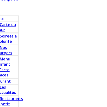
rte
Carte du
our
Soirées à
olonté
Nos
urgers
Menu
nfant
Carte
laces
aurant
Les
ctualités
Restaurants
 petit