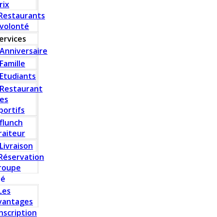
rix
Restaurants
 volonté
ervices
Anniversaire
Famille
Etudiants
Restaurant
es
portifs
flunch
raiteur
Livraison
Réservation
roupe
té
Les
vantages
Inscription