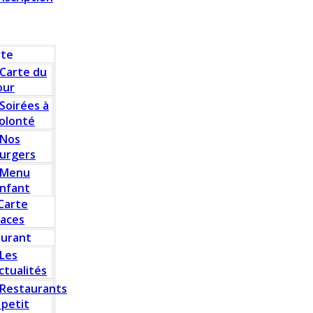
rte
Carte du
our
Soirées à
olonté
Nos
urgers
Menu
nfant
Carte
laces
aurant
Les
ctualités
Restaurants
 petit