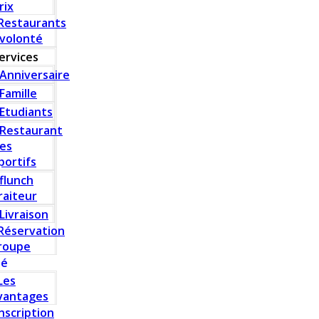
rix
Restaurants
 volonté
ervices
Anniversaire
Famille
Etudiants
Restaurant
es
portifs
flunch
raiteur
Livraison
Réservation
roupe
té
Les
vantages
Inscription