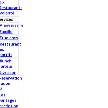
rix
Restaurants
 volonté
ervices
Anniversaire
Famille
Etudiants
Restaurant
es
portifs
flunch
raiteur
Livraison
Réservation
roupe
té
Les
vantages
Inscription