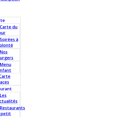
rte
Carte du
our
Soirées à
olonté
Nos
urgers
Menu
nfant
Carte
laces
aurant
Les
ctualités
Restaurants
 petit