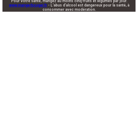
Pour votre santé, mangez au moins cinq fruits et légumes par jour.
www.mangerbouger.fr
- L'abus d'alcool est dangereux pour la santé, à
consommer avec modération.