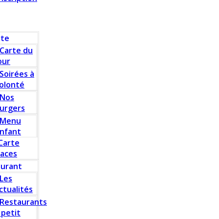
rte
Carte du
our
Soirées à
olonté
Nos
urgers
Menu
nfant
Carte
laces
aurant
Les
ctualités
Restaurants
 petit