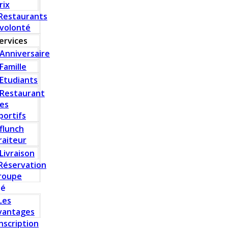
rix
Restaurants
 volonté
ervices
Anniversaire
Famille
Etudiants
Restaurant
es
portifs
flunch
raiteur
Livraison
Réservation
roupe
té
Les
vantages
Inscription