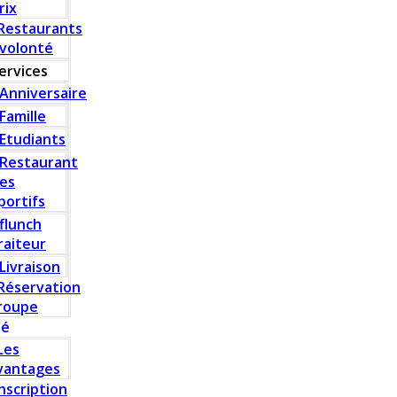
rix
Restaurants
 volonté
ervices
Anniversaire
Famille
Etudiants
Restaurant
es
portifs
flunch
raiteur
Livraison
Réservation
roupe
té
Les
vantages
Inscription