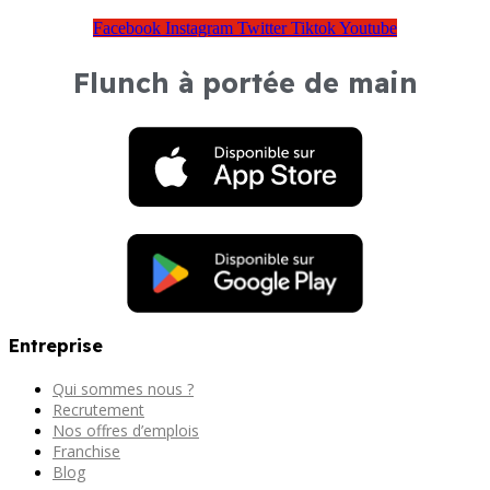
Facebook
Instagram
Twitter
Tiktok
Youtube
Flunch à portée de main
Entreprise
Qui sommes nous ?
Recrutement
Nos offres d’emplois
Franchise
Blog