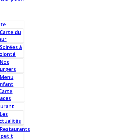
rte
Carte du
our
Soirées à
olonté
Nos
urgers
Menu
nfant
Carte
laces
aurant
Les
ctualités
Restaurants
 petit