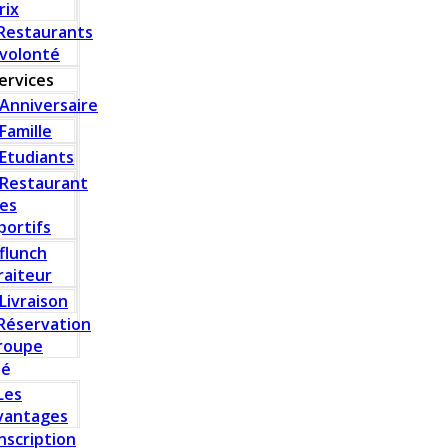
rix
Restaurants
 volonté
ervices
Anniversaire
Famille
Etudiants
Restaurant
es
portifs
flunch
raiteur
Livraison
Réservation
roupe
té
Les
vantages
Inscription