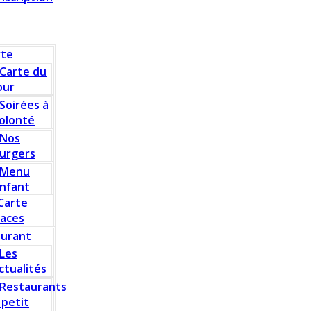
rte
Carte du
our
Soirées à
olonté
Nos
urgers
Menu
nfant
Carte
laces
aurant
Les
ctualités
Restaurants
 petit