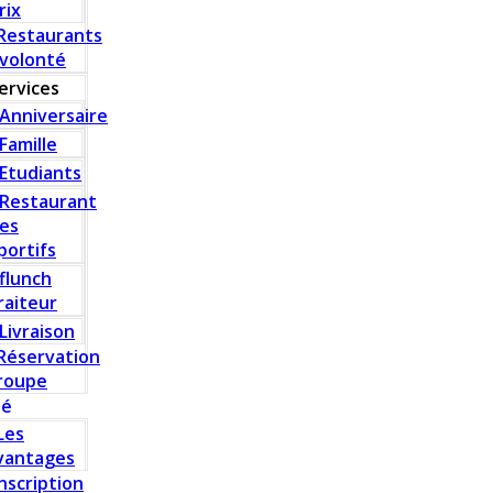
rix
Restaurants
 volonté
ervices
Anniversaire
Famille
Etudiants
Restaurant
es
portifs
flunch
raiteur
Livraison
Réservation
roupe
té
Les
vantages
Inscription