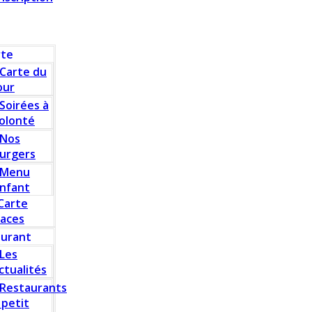
rte
Carte du
our
Soirées à
olonté
Nos
urgers
Menu
nfant
Carte
laces
aurant
Les
ctualités
Restaurants
 petit