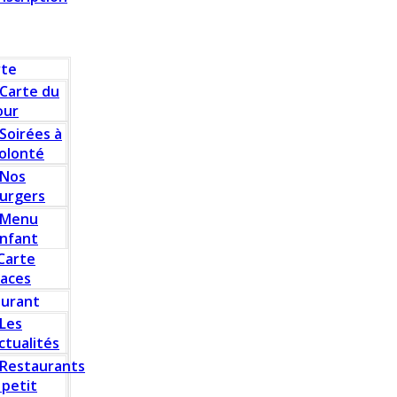
rte
Carte du
our
Soirées à
olonté
Nos
urgers
Menu
nfant
Carte
laces
aurant
Les
ctualités
Restaurants
 petit