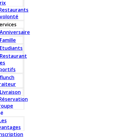
rix
Restaurants
 volonté
ervices
Anniversaire
Famille
Etudiants
Restaurant
es
portifs
flunch
raiteur
Livraison
Réservation
roupe
té
Les
vantages
Inscription