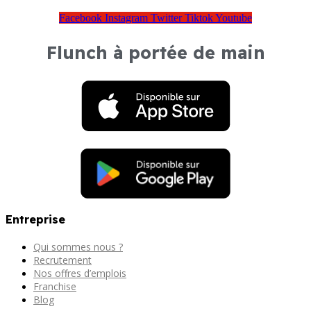
Facebook
Instagram
Twitter
Tiktok
Youtube
Flunch à portée de main
Entreprise
Qui sommes nous ?
Recrutement
Nos offres d’emplois
Franchise
Blog