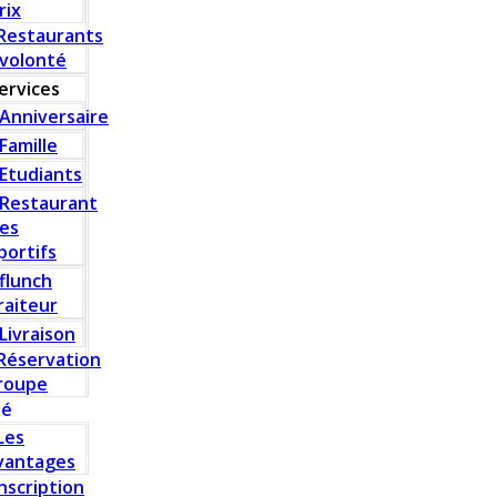
rix
Restaurants
 volonté
ervices
Anniversaire
Famille
Etudiants
Restaurant
es
portifs
flunch
raiteur
Livraison
Réservation
roupe
té
Les
vantages
Inscription