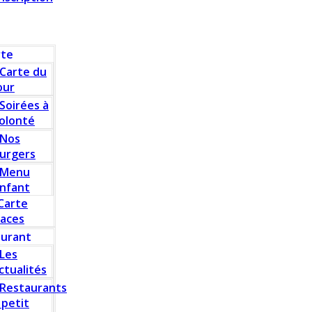
rte
Carte du
our
Soirées à
olonté
Nos
urgers
Menu
nfant
Carte
laces
aurant
Les
ctualités
Restaurants
 petit