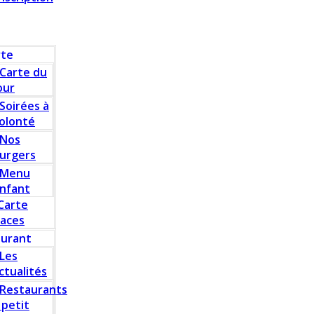
rte
Carte du
our
Soirées à
olonté
Nos
urgers
Menu
nfant
Carte
laces
aurant
Les
ctualités
Restaurants
 petit