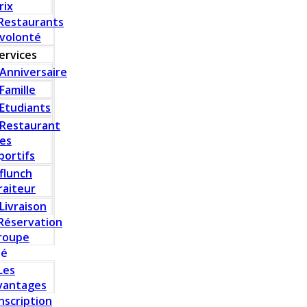
rix
Restaurants
 volonté
ervices
Anniversaire
Famille
Etudiants
Restaurant
es
portifs
flunch
raiteur
Livraison
Réservation
roupe
té
Les
vantages
Inscription