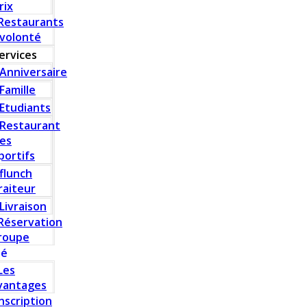
rix
Restaurants
 volonté
ervices
Anniversaire
Famille
Etudiants
Restaurant
es
portifs
flunch
raiteur
Livraison
Réservation
roupe
té
Les
vantages
Inscription