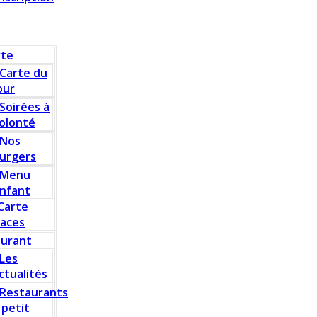
rte
Carte du
our
Soirées à
olonté
Nos
urgers
Menu
nfant
Carte
laces
aurant
Les
ctualités
Restaurants
 petit