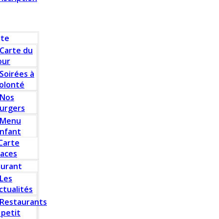
rte
Carte du
our
Soirées à
olonté
Nos
urgers
Menu
nfant
Carte
laces
aurant
Les
ctualités
Restaurants
 petit