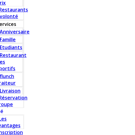
rix
Restaurants
 volonté
ervices
Anniversaire
Famille
Etudiants
Restaurant
es
portifs
flunch
raiteur
Livraison
Réservation
roupe
té
Les
vantages
Inscription