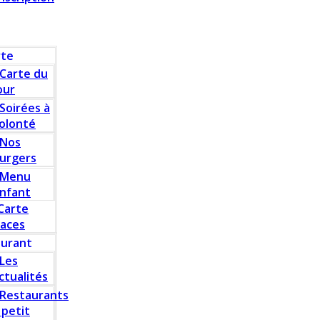
rte
Carte du
our
Soirées à
olonté
Nos
urgers
Menu
nfant
Carte
laces
aurant
Les
ctualités
Restaurants
 petit