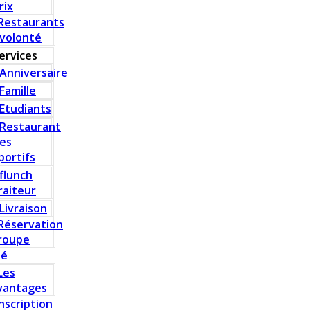
rix
Restaurants
 volonté
ervices
Anniversaire
Famille
Etudiants
Restaurant
es
portifs
flunch
raiteur
Livraison
Réservation
roupe
té
Les
vantages
Inscription