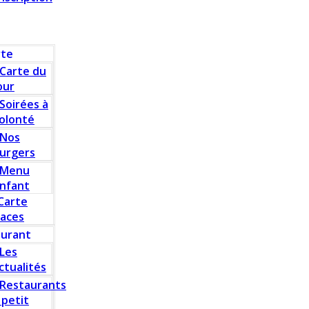
rte
Carte du
our
Soirées à
olonté
Nos
urgers
Menu
nfant
Carte
laces
aurant
Les
ctualités
Restaurants
 petit