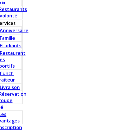
rix
Restaurants
 volonté
ervices
Anniversaire
Famille
Etudiants
Restaurant
es
portifs
flunch
raiteur
Livraison
Réservation
roupe
té
Les
vantages
Inscription