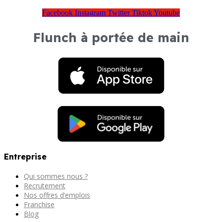
Facebook
Instagram
Twitter
Tiktok
Youtube
Flunch à portée de main
Entreprise
Qui sommes nous ?
Recrutement
Nos offres d’emplois
Franchise
Blog