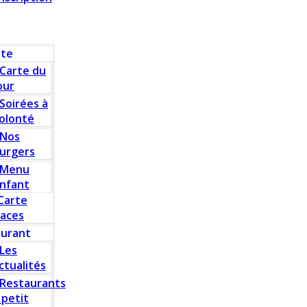
rte
Carte du
our
Soirées à
olonté
Nos
urgers
Menu
nfant
Carte
laces
aurant
Les
ctualités
Restaurants
 petit