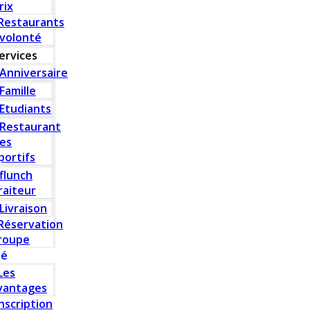
rix
Restaurants
 volonté
ervices
Anniversaire
Famille
Etudiants
Restaurant
es
portifs
flunch
raiteur
Livraison
Réservation
roupe
té
Les
vantages
Inscription