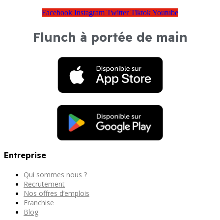
Facebook
Instagram
Twitter
Tiktok
Youtube
Flunch à portée de main
Entreprise
Qui sommes nous ?
Recrutement
Nos offres d’emplois
Franchise
Blog