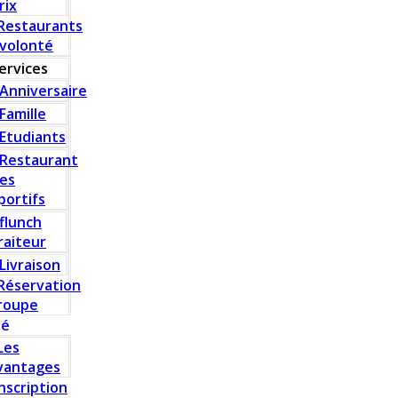
rix
Restaurants
 volonté
ervices
Anniversaire
Famille
Etudiants
Restaurant
es
portifs
flunch
raiteur
Livraison
Réservation
roupe
té
Les
vantages
Inscription