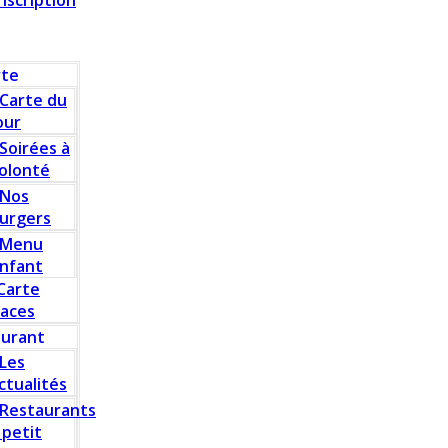
Inscription
rte
Carte du
our
Soirées à
olonté
Nos
urgers
Menu
nfant
Carte
laces
aurant
Les
ctualités
Restaurants
 petit