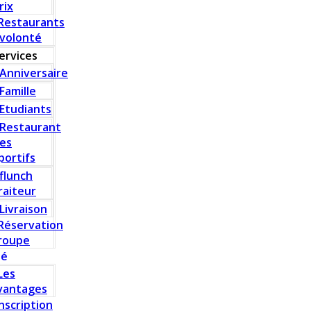
rix
Restaurants
 volonté
ervices
Anniversaire
Famille
Etudiants
Restaurant
es
portifs
flunch
raiteur
Livraison
Réservation
roupe
té
Les
vantages
Inscription