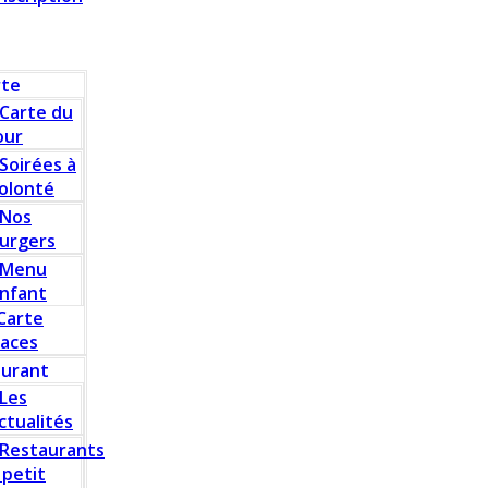
rte
Carte du
our
Soirées à
olonté
Nos
urgers
Menu
nfant
Carte
laces
aurant
Les
ctualités
Restaurants
 petit