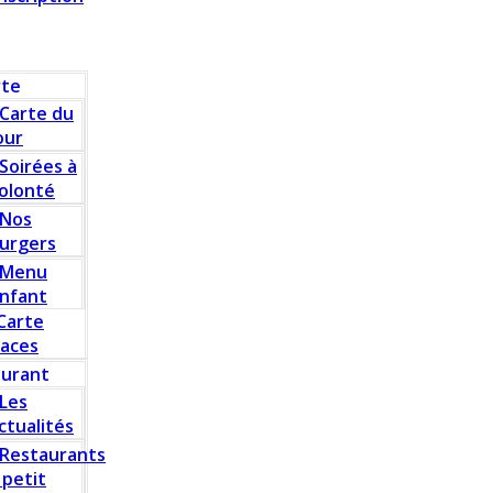
rte
Carte du
our
Soirées à
olonté
Nos
urgers
Menu
nfant
Carte
laces
aurant
Les
ctualités
Restaurants
 petit