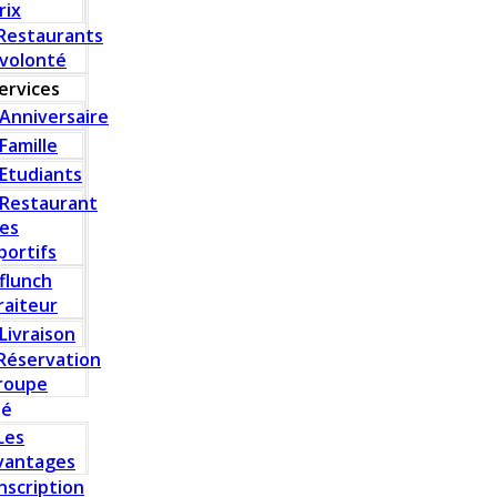
rix
Restaurants
 volonté
ervices
Anniversaire
Famille
Etudiants
Restaurant
es
portifs
flunch
raiteur
Livraison
Réservation
roupe
té
Les
vantages
Inscription