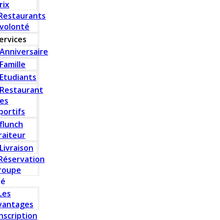
rix
Restaurants
 volonté
ervices
Anniversaire
Famille
Etudiants
Restaurant
es
portifs
flunch
raiteur
Livraison
Réservation
roupe
té
Les
vantages
Inscription