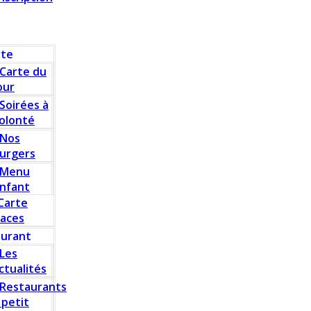
rte
Carte du
our
Soirées à
olonté
Nos
urgers
Menu
nfant
Carte
laces
aurant
Les
ctualités
Restaurants
 petit